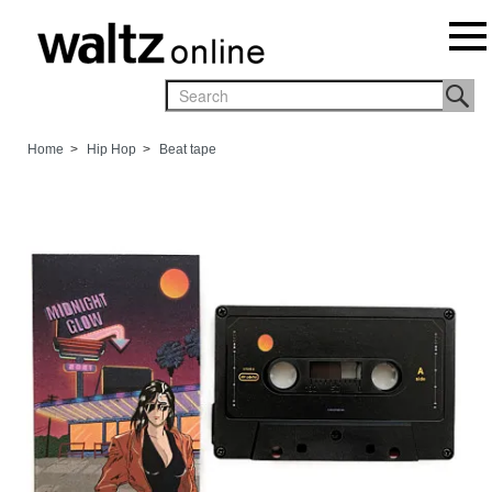
Home
>
Hip Hop
>
Beat tape