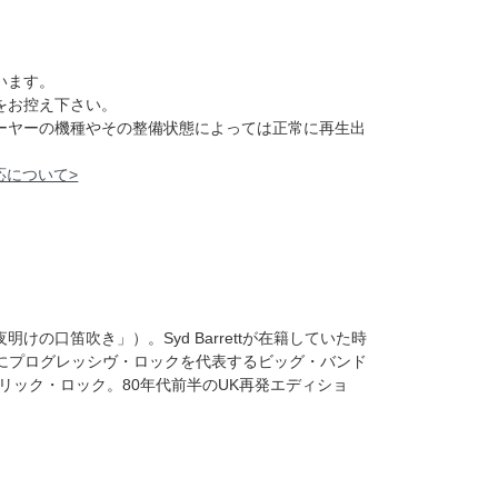
います。
をお控え下さい。
レーヤーの機種やその整備状態によっては正常に再生出
応について>
明けの口笛吹き」）。Syd Barrettが在籍していた時
後にプログレッシヴ・ロックを代表するビッグ・バンド
リック・ロック。80年代前半のUK再発エディショ