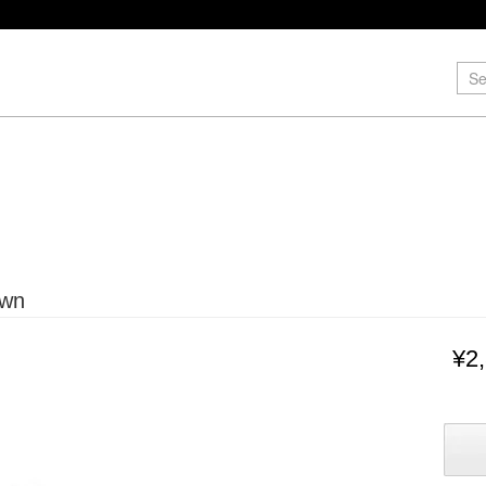
awn
¥2