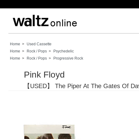
Home
>
Used Cassette
Home
>
Rock / Pops
>
Psychedelic
Home
>
Rock / Pops
>
Progressive Rock
Pink Floyd
【USED】 The Piper At The Gates Of D