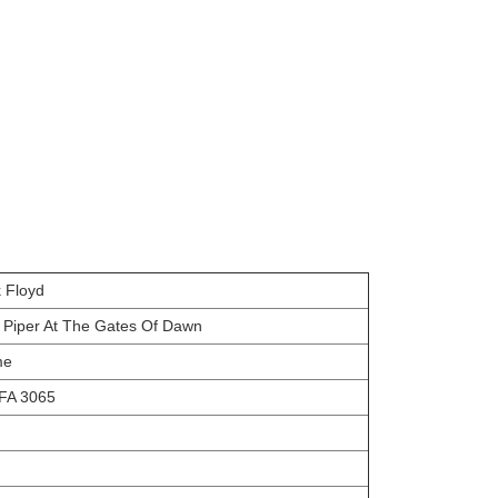
k Floyd
 Piper At The Gates Of Dawn
me
FA 3065