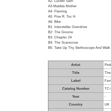
A2: Lucifer Sam
A3:Matilda Mother
A4: Flaming
A5: Pow R. Toc H.
A6: Bike
B1: Interstellar Overdrive
B2: The Gnome
B3: Chapter 24
B4: The Scarecrow
B5: Take Up Thy Stethoscope And Walk
Artist
Pin
Title
The
Label
Fa
Catalog Number
TC-
Year
-
Country
UK