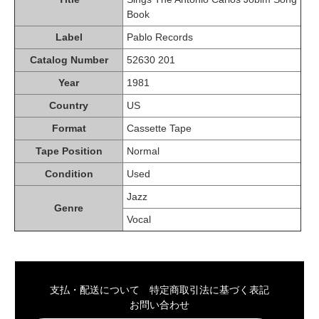
Book
Label
Pablo Records
Catalog Number
52630 201
Year
1981
Country
US
Format
Cassette Tape
Tape Position
Normal
Condition
Used
Jazz
Genre
Vocal
支払・配送について
特定商取引法に基づく表記
お問い合わせ