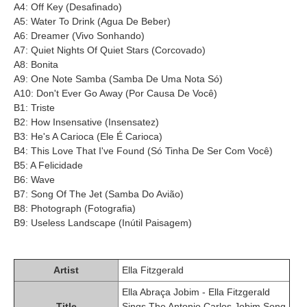
A4: Off Key (Desafinado)
A5: Water To Drink (Agua De Beber)
A6: Dreamer (Vivo Sonhando)
A7: Quiet Nights Of Quiet Stars (Corcovado)
A8: Bonita
A9: One Note Samba (Samba De Uma Nota Só)
A10: Don't Ever Go Away (Por Causa De Você)
B1: Triste
B2: How Insensative (Insensatez)
B3: He's A Carioca (Ele É Carioca)
B4: This Love That I've Found (Só Tinha De Ser Com Você)
B5: A Felicidade
B6: Wave
B7: Song Of The Jet (Samba Do Avião)
B8: Photograph (Fotografia)
B9: Useless Landscape (Inútil Paisagem)
Artist
Ella Fitzgerald
Ella Abraça Jobim - Ella Fitzgerald
Title
Sings The Antonio Carlos Jobim Song