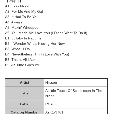
【収録曲】
A1: Lazy Moon
A2: For Me And My Gal
A3: It Had To Be You
A4: Always
A5: Makin' Whoopee!
A6: You Made Me Love You (I Didn't Want To Do It)
B1: Lullaby In Ragtime
B2: I Wonder Who's Kissing Her Now
B3: What'll I Do
B4: Nevertheless (I'm In Love With You)
B5: This Is All I Ask
B6: As Time Goes By
Artist
Nilsson
A Little Touch Of Schmilsson In The
Title
Night
Label
RCA
Catalog Number
AYK1-3761