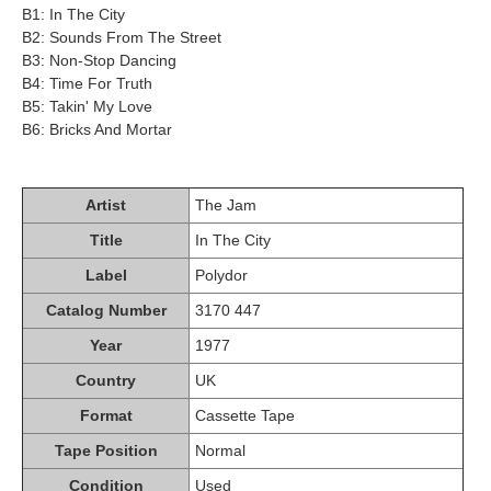
B1: In The City
B2: Sounds From The Street
B3: Non-Stop Dancing
B4: Time For Truth
B5: Takin' My Love
B6: Bricks And Mortar
Artist
The Jam
Title
In The City
Label
Polydor
Catalog Number
3170 447
Year
1977
Country
UK
Format
Cassette Tape
Tape Position
Normal
Condition
Used