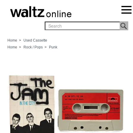
Home
>
Used Cassette
Home
>
Rock / Pops
>
Punk