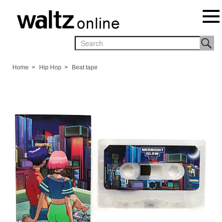
Home
>
Hip Hop
>
Beat tape