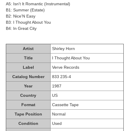
A5: Isn't It Romantic (Instrumental)
B1: Summer (Estate)
B2: Nice'N Easy
B3: I Thought About You
B4: In Great City
Artist
Shirley Horn
Title
I Thought About You
Label
Verve Records
Catalog Number
833 235-4
Year
1987
Country
US
Format
Cassette Tape
Tape Position
Normal
Condition
Used