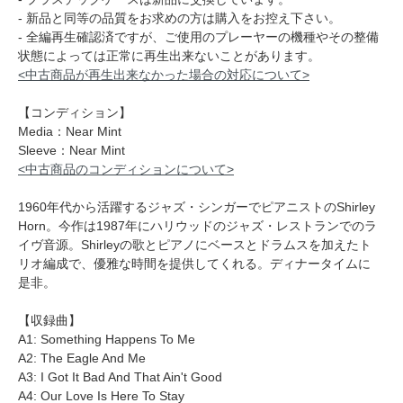
- 新品と同等の品質をお求めの方は購入をお控え下さい。
- 全編再生確認済ですが、ご使用のプレーヤーの機種やその整備
状態によっては正常に再生出来ないことがあります。
<中古商品が再生出来なかった場合の対応について>
【コンディション】
Media：Near Mint
Sleeve：Near Mint
<中古商品のコンディションについて>
1960年代から活躍するジャズ・シンガーでピアニストのShirley
Horn。今作は1987年にハリウッドのジャズ・レストランでのラ
イヴ音源。Shirleyの歌とピアノにベースとドラムスを加えたト
リオ編成で、優雅な時間を提供してくれる。ディナータイムに
是非。
【収録曲】
A1: Something Happens To Me
A2: The Eagle And Me
A3: I Got It Bad And That Ain't Good
A4: Our Love Is Here To Stay