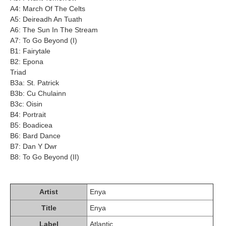
A4: March Of The Celts
A5: Deireadh An Tuath
A6: The Sun In The Stream
A7: To Go Beyond (I)
B1: Fairytale
B2: Epona
Triad
B3a: St. Patrick
B3b: Cu Chulainn
B3c: Oisin
B4: Portrait
B5: Boadicea
B6: Bard Dance
B7: Dan Y Dwr
B8: To Go Beyond (II)
Artist
Enya
Title
Enya
Label
Atlantic