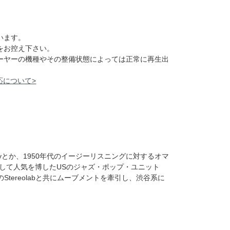
います。
をお控え下さい。
レーヤーの機種やその整備状態によっては正常に再生出
応について>
tin Dennyとか、1950年代のイージーリスニングに対するオマ
して人気を博したUSのジャズ・ポップ・ユニット
ム。UKのStereolabと共にムーブメントを牽引し、渋谷系に