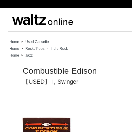
Home
>
Used Cassette
Home
>
Rock / Pops
>
Indie Rock
Home
>
Jazz
Combustible Edison
【USED】 I, Swinger