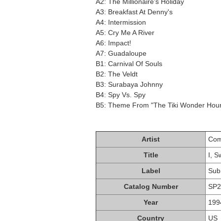
A2: The Millionaire's Holiday
A3: Breakfast At Denny's
A4: Intermission
A5: Cry Me A River
A6: Impact!
A7: Guadaloupe
B1: Carnival Of Souls
B2: The Veldt
B3: Surabaya Johnny
B4: Spy Vs. Spy
B5: Theme From "The Tiki Wonder Hou
Artist
Com
Title
I, S
Label
Sub
Catalog Number
SP2
Year
199
Country
US