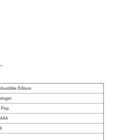
r"
bustible Edison
winger
 Pop
44A
4