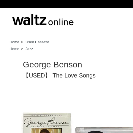
Home
>
Used Cassette
Home
>
Jazz
George Benson
【USED】 The Love Songs