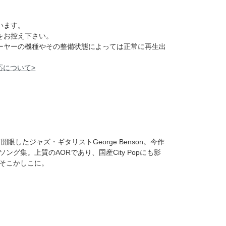
います。
をお控え下さい。
レーヤーの機種やその整備状態によっては正常に再生出
応について>
眼したジャズ・ギタリストGeorge Benson。今作
グ集。上質のAORであり、国産City Popにも影
そこかしこに。