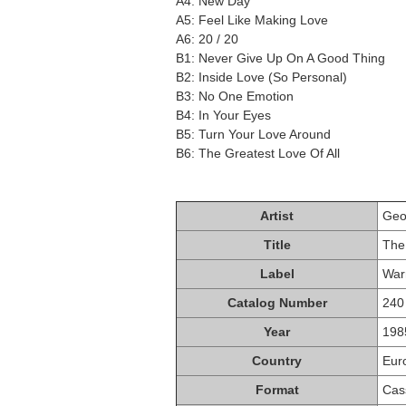
A4: New Day
A5: Feel Like Making Love
A6: 20 / 20
B1: Never Give Up On A Good Thing
B2: Inside Love (So Personal)
B3: No One Emotion
B4: In Your Eyes
B5: Turn Your Love Around
B6: The Greatest Love Of All
Artist
Geo
Title
The
Label
War
Catalog Number
240
Year
198
Country
Eur
Format
Cas