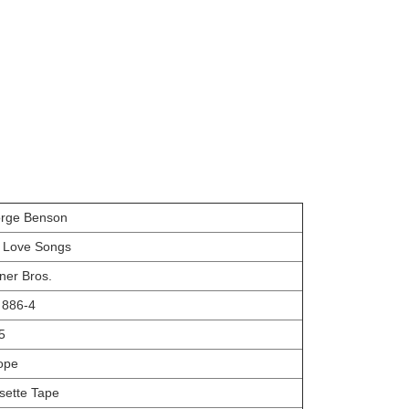
rge Benson
 Love Songs
ner Bros.
 886-4
5
ope
sette Tape