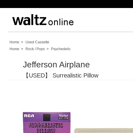
Home
>
Used Cassette
Home
>
Rock / Pops
>
Psychedelic
Jefferson Airplane
【USED】 Surrealistic Pillow