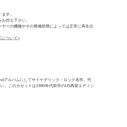
います。
をお控え下さい。
レーヤーの機種やその整備状態によっては正常に再生出
応について>
planeの2ndアルバムにしてサイケデリック・ロック名作。代
い。このカセットは1980年代前半のUS再発エディシ