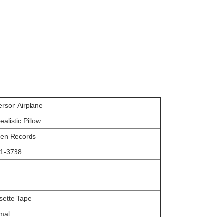
erson Airplane
ealistic Pillow
fen Records
1-3738
sette Tape
mal