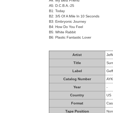
A4: My Best Friend
A5: D.C.B.A.-25
B1: Today
B2: 3/5 Of A Mile In 10 Seconds
B3: Embryonic Journey
B4: How Do You Feel
B5: White Rabbit
B6: Plastic Fantastic Lover
Artist
Jeff
Title
Surr
Label
Gef
Catalog Number
AYK
Year
-
Country
US
Format
Cas
Tape Position
Nor