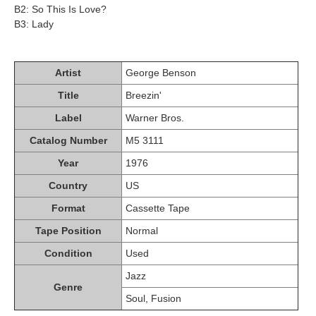
B2: So This Is Love?
B3: Lady
Artist
George Benson
Title
Breezin'
Label
Warner Bros.
Catalog Number
M5 3111
Year
1976
Country
US
Format
Cassette Tape
Tape Position
Normal
Condition
Used
Jazz
Genre
Soul, Fusion