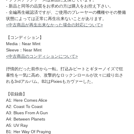
- 新品と同等の品質をお求めの方は購入をお控え下さい。
- 全編再生確認済ですが、ご使用のプレーヤーの機種やその整備
状態によっては正常に再生出来ないことがあります。
<中古商品が再生出来なかった場合の対応について>
【コンディション】
Media：Near Mint
Sleeve：Near Mint
<中古商品のコンディションについて>
抒情的だった前作から一転。打込みビートとギターノイズで狂
暴性を一気に高め、攻撃的なロックンロールが次々に繰り出さ
れる3rdアルバム。B2はPixiesもカヴァーした。
【収録曲】
A1: Here Comes Alice
A2: Coast To Coast
A3: Blues From A Gun
A4: Between Planets
A5: UV Ray
B1: Her Way Of Praying