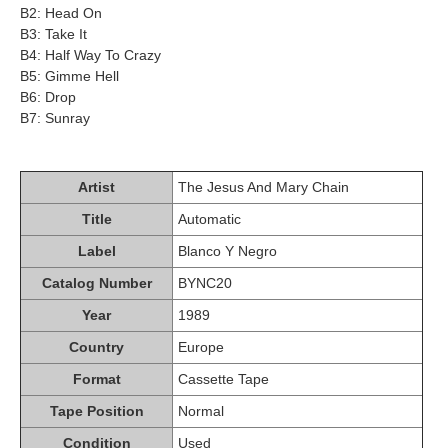
B2: Head On
B3: Take It
B4: Half Way To Crazy
B5: Gimme Hell
B6: Drop
B7: Sunray
Artist
The Jesus And Mary Chain
Title
Automatic
Label
Blanco Y Negro
Catalog Number
BYNC20
Year
1989
Country
Europe
Format
Cassette Tape
Tape Position
Normal
Condition
Used