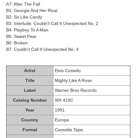
A7: After The Fall
B1: Georgie And Her Rival
B2: So Like Candy
B3: Interlude: Couldn't Call It Unexpected No. 2
B4: Playboy To A Man
B5: Sweet Pear
B6: Broken
B7: Couldn't Call It Unexpected No. 4
Artist
Elvis Costello
Title
Mighty Like A Rose
Label
Warner Bros Records
Catalog Number
WX 419C
Year
1991
Country
Europe
Format
Cassette Tape