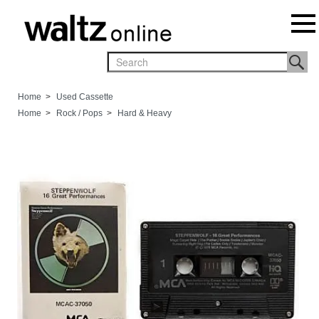
Home
>
Used Cassette
Home
>
Rock / Pops
>
Hard & Heavy