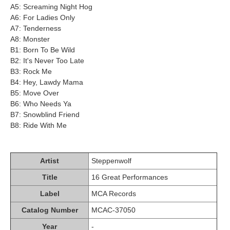
A5: Screaming Night Hog
A6: For Ladies Only
A7: Tenderness
A8: Monster
B1: Born To Be Wild
B2: It's Never Too Late
B3: Rock Me
B4: Hey, Lawdy Mama
B5: Move Over
B6: Who Needs Ya
B7: Snowblind Friend
B8: Ride With Me
Artist
Steppenwolf
Title
16 Great Performances
Label
MCA Records
Catalog Number
MCAC-37050
Year
-