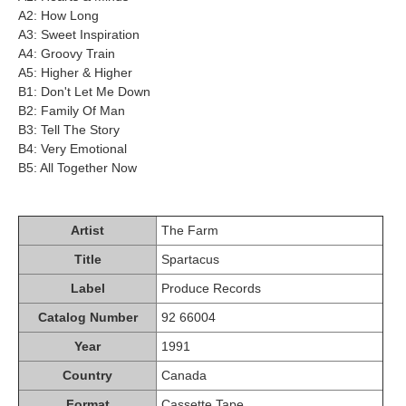
A2: How Long
A3: Sweet Inspiration
A4: Groovy Train
A5: Higher & Higher
B1: Don't Let Me Down
B2: Family Of Man
B3: Tell The Story
B4: Very Emotional
B5: All Together Now
Artist
The Farm
Title
Spartacus
Label
Produce Records
Catalog Number
92 66004
Year
1991
Country
Canada
Format
Cassette Tape