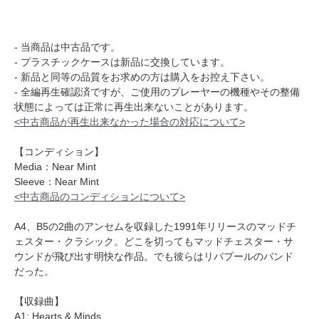
- 当商品は中古品です。
- プラスチックケースは新品に交換しています。
- 新品と同等の品質をお求めの方は購入をお控え下さい。
- 全編再生確認済ですが、ご使用のプレーヤーの機種やその整備
状態によっては正常に再生出来ないことがあります。
<中古商品が再生出来なかった場合の対応について>
【コンディション】
Media：Near Mint
Sleeve：Near Mint
<中古商品のコンディションについて>
A4、B5の2曲のアンセムを収録した1991年リリースのマッドチ
ェスター・クラシック。どこを切ってもマッドチェスター・サ
ウンドが飛び出す明快な作品。でも彼らはリバプールのバンド
だった。
【収録曲】
A1: Hearts & Minds