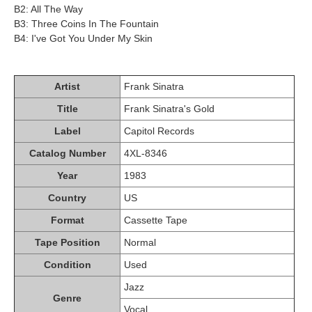
B2: All The Way
B3: Three Coins In The Fountain
B4: I've Got You Under My Skin
Artist
Frank Sinatra
Title
Frank Sinatra's Gold
Label
Capitol Records
Catalog Number
4XL-8346
Year
1983
Country
US
Format
Cassette Tape
Tape Position
Normal
Condition
Used
Jazz
Genre
Vocal