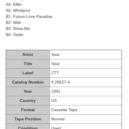
A4: Killer
A5: Whirlpool
B1: Future Love Paradise
B2: Wild
B3: Show Me
B4: Violet
Artist
Seal
Title
Seal
Label
ZTT
Catalog Number
9 26627-4
Year
1991
Country
US
Format
Cassette Tape
Tape Position
Normal
Condition
Used