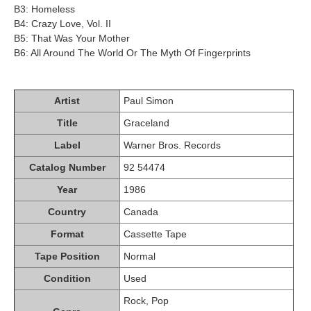
B3: Homeless
B4: Crazy Love, Vol. II
B5: That Was Your Mother
B6: All Around The World Or The Myth Of Fingerprints
Artist
Paul Simon
Title
Graceland
Label
Warner Bros. Records
Catalog Number
92 54474
Year
1986
Country
Canada
Format
Cassette Tape
Tape Position
Normal
Condition
Used
Rock, Pop