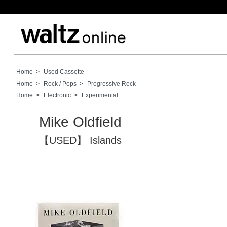
Home
>
Used Cassette
Home
>
Rock / Pops
>
Progressive Rock
Home
>
Electronic
>
Experimental
Mike Oldfield
【USED】 Islands