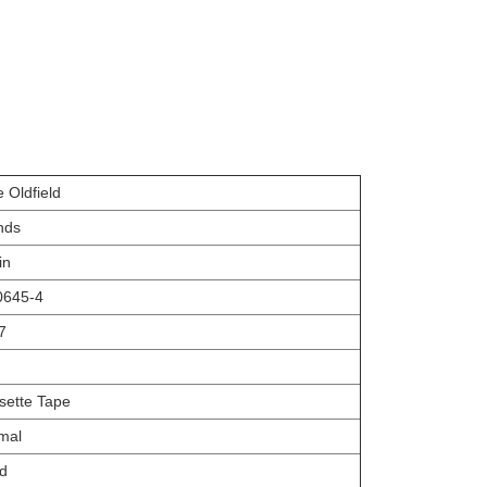
 Oldfield
ands
in
0645-4
7
sette Tape
mal
d