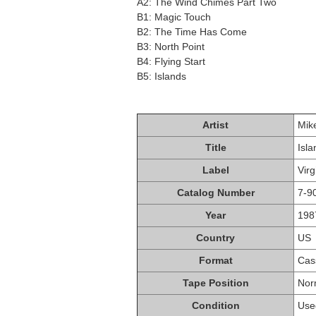
A2: The Wind Chimes Part Two
B1: Magic Touch
B2: The Time Has Come
B3: North Point
B4: Flying Start
B5: Islands
Artist
Mike
Title
Isl
Label
Virg
Catalog Number
7-9
Year
198
Country
US
Format
Cas
Tape Position
Nor
Condition
Use