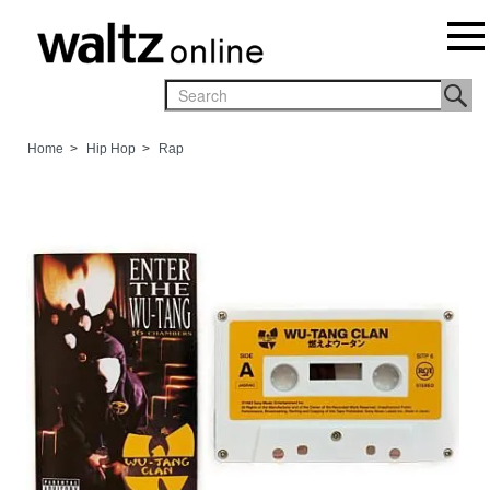
Home
>
Hip Hop
>
Rap