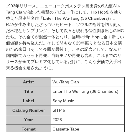
1993年リリース。ニューヨーク州スタテン島出身の9人組Wu-
Tang Clanが放った衝撃のデビュー作にして、Hip Hop史を塗り
替えた歴史的名作「Enter The Wu-Tang (36 Chambers)」。
RZAが生み出したざらついたビート、ソウルの断片を切り刻ん
だ不穏なサンプリング、そして次々と現れる個性剥き出しのMC
たち。その全てが混然一体となり、当時のHip Hopに全く新しい
価値観を持ち込んだ。そして間もなく29年振りとなる日本公演
のため来日（そして今回が最後！）。その記念として、なんと
国内版でカセット再発。当時モノや再発も含め、これまでのリ
リースが全てプレミア化しているだけに、こんな安価で入手出
来る機会を逃さぬように。
Artist
Wu-Tang Clan
Title
Enter The Wu-Tang (36 Chambers)
Label
Sony Music
Catalog Number
SITP 6
Year
2026
Format
Cassette Tape