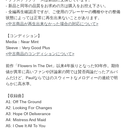
- 新品と同等の品質をお求めの方は購入をお控え下さい。
- 全編再生確認済ですが、ご使用のプレーヤーの機種やその整備
状態によっては正常に再生出来ないことがあります。
<中古商品が再生出来なかった場合の対応について>
【コンディション】
Media：Near Mint
Sleeve：Very Good Plus
<中古商品のコンディションについて>
前作「Flowers In The Dirt」以来4年振りとなった93年作。期待
値が異常に高いファンや評論家の間では賛否両論だったアルバ
ムだけど、Paulならではのスウィートなメロディーの連続で明
らかに高水準。
【収録曲】
A1: Off The Ground
A2: Looking For Changes
A3: Hope Of Deliverance
A4: Mistress And Maid
A5: I Owe It All To You