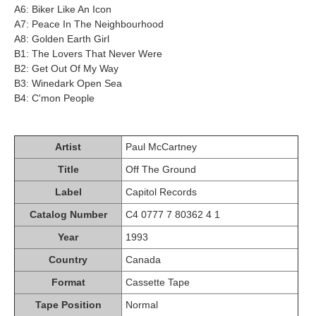
A6: Biker Like An Icon
A7: Peace In The Neighbourhood
A8: Golden Earth Girl
B1: The Lovers That Never Were
B2: Get Out Of My Way
B3: Winedark Open Sea
B4: C'mon People
Artist
Paul McCartney
Title
Off The Ground
Label
Capitol Records
Catalog Number
C4 0777 7 80362 4 1
Year
1993
Country
Canada
Format
Cassette Tape
Tape Position
Normal