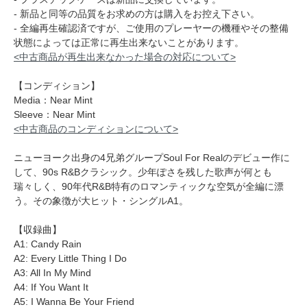
- 新品と同等の品質をお求めの方は購入をお控え下さい。
- 全編再生確認済ですが、ご使用のプレーヤーの機種やその整備
状態によっては正常に再生出来ないことがあります。
<中古商品が再生出来なかった場合の対応について>
【コンディション】
Media：Near Mint
Sleeve：Near Mint
<中古商品のコンディションについて>
ニューヨーク出身の4兄弟グループSoul For Realのデビュー作に
して、90s R&Bクラシック。少年ぽさを残した歌声が何とも
瑞々しく、90年代R&B特有のロマンティックな空気が全編に漂
う。その象徴が大ヒット・シングルA1。
【収録曲】
A1: Candy Rain
A2: Every Little Thing I Do
A3: All In My Mind
A4: If You Want It
A5: I Wanna Be Your Friend