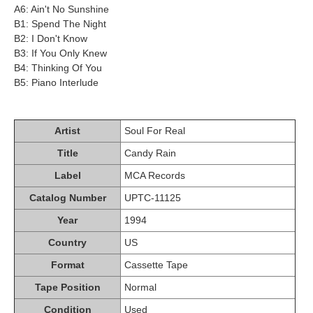
A6: Ain't No Sunshine
B1: Spend The Night
B2: I Don't Know
B3: If You Only Knew
B4: Thinking Of You
B5: Piano Interlude
Artist
Soul For Real
Title
Candy Rain
Label
MCA Records
Catalog Number
UPTC-11125
Year
1994
Country
US
Format
Cassette Tape
Tape Position
Normal
Condition
Used