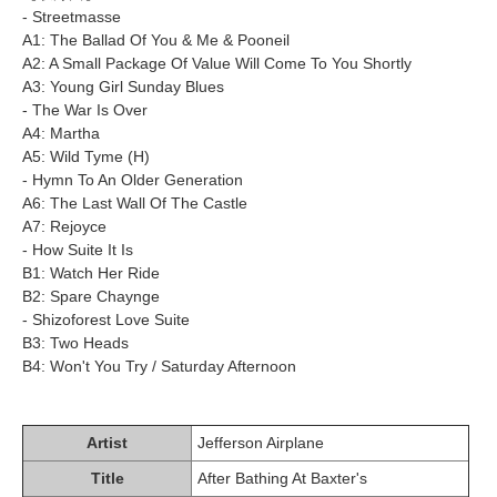
- Streetmasse
A1: The Ballad Of You & Me & Pooneil
A2: A Small Package Of Value Will Come To You Shortly
A3: Young Girl Sunday Blues
- The War Is Over
A4: Martha
A5: Wild Tyme (H)
- Hymn To An Older Generation
A6: The Last Wall Of The Castle
A7: Rejoyce
- How Suite It Is
B1: Watch Her Ride
B2: Spare Chaynge
- Shizoforest Love Suite
B3: Two Heads
B4: Won't You Try / Saturday Afternoon
Artist
Jefferson Airplane
Title
After Bathing At Baxter's