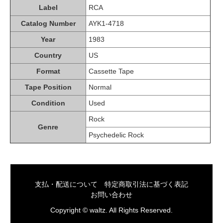
Label
RCA
Catalog Number
AYK1-4718
Year
1983
Country
US
Format
Cassette Tape
Tape Position
Normal
Condition
Used
Rock
Genre
Psychedelic Rock
支払・配送について
特定商取引法に基づく表記
お問い合わせ
Copyright © waltz. All Rights Reserved.