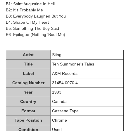
B1: Saint Augustine In Hell
B2: It's Probably Me
B3: Everybody Laughed But You
B4: Shape Of My Heart
B5: Something The Boy Said
B6: Epilogue (Nothing 'Bout Me)
Artist
Sting
Title
Ten Summoner's Tales
Label
A&M Records
Catalog Number
31454 0070 4
Year
1993
Country
Canada
Format
Cassette Tape
Tape Position
Chrome
Condition
Used