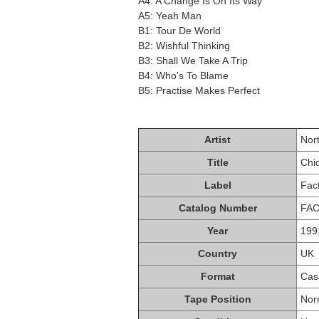
A4: A Change Is On Its Way
A5: Yeah Man
B1: Tour De World
B2: Wishful Thinking
B3: Shall We Take A Trip
B4: Who's To Blame
B5: Practise Makes Perfect
Artist
Nor
Title
Chi
Label
Fac
Catalog Number
FAC
Year
199
Country
UK
Format
Cas
Tape Position
Nor