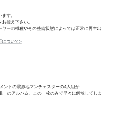
います。
をお控え下さい。
レーヤーの機種やその整備状態によっては正常に再生出
応について>
メントの震源地マンチェスターの4人組が
ースされた唯一のアルバム。この一枚のみで早々に解散してしま