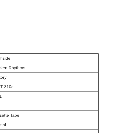
thside
cken Rhythms
tory
T 310c
1
sette Tape
mal