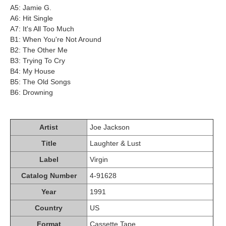
A5: Jamie G.
A6: Hit Single
A7: It's All Too Much
B1: When You're Not Around
B2: The Other Me
B3: Trying To Cry
B4: My House
B5: The Old Songs
B6: Drowning
Artist
Joe Jackson
Title
Laughter & Lust
Label
Virgin
Catalog Number
4-91628
Year
1991
Country
US
Format
Cassette Tape