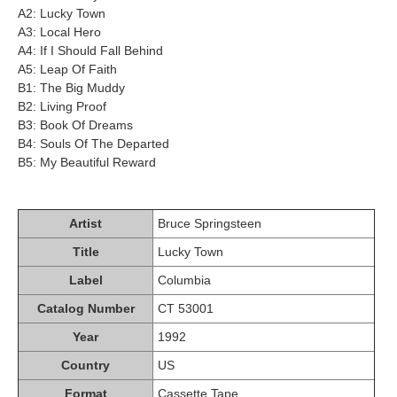
A2: Lucky Town
A3: Local Hero
A4: If I Should Fall Behind
A5: Leap Of Faith
B1: The Big Muddy
B2: Living Proof
B3: Book Of Dreams
B4: Souls Of The Departed
B5: My Beautiful Reward
Artist
Bruce Springsteen
Title
Lucky Town
Label
Columbia
Catalog Number
CT 53001
Year
1992
Country
US
Format
Cassette Tape