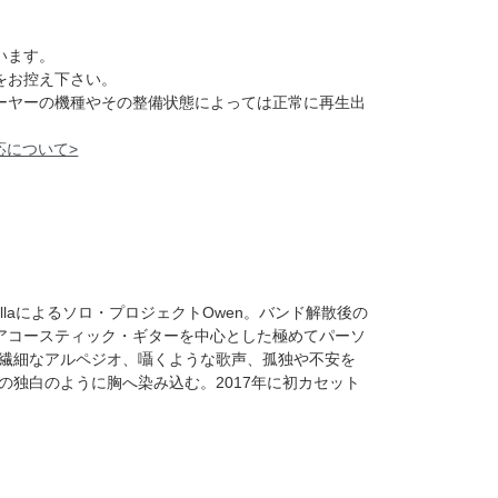
います。
をお控え下さい。
レーヤーの機種やその整備状態によっては正常に再生出
応について>
e Kinsellaによるソロ・プロジェクトOwen。バンド解散後の
ム。アコースティック・ギターを中心とした極めてパーソ
繊細なアルペジオ、囁くような歌声、孤独や不安を
の独白のように胸へ染み込む。2017年に初カセット