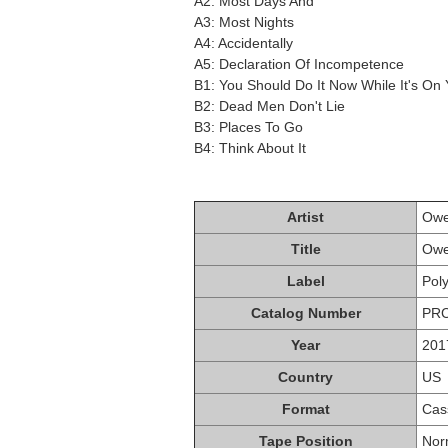
A2: Most Days And
A3: Most Nights
A4: Accidentally
A5: Declaration Of Incompetence
B1: You Should Do It Now While It's On
B2: Dead Men Don't Lie
B3: Places To Go
B4: Think About It
Artist
Ow
Title
Ow
Label
Pol
Catalog Number
PRC
Year
201
Country
US
Format
Cas
Tape Position
Nor