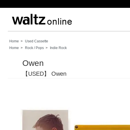
Home
>
Used Cassette
Home
>
Rock / Pops
>
Indie Rock
Owen
【USED】 Owen