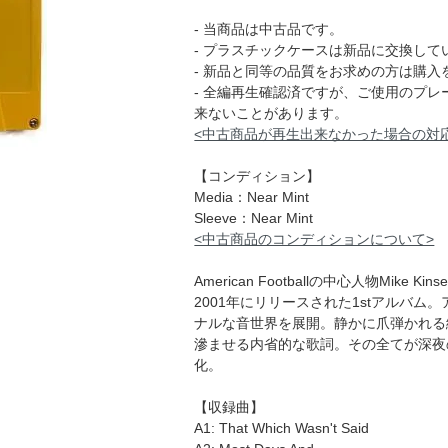
- 当商品は中古品です。
- プラスチックケースは新品に交換して
- 新品と同等の品質をお求めの方は購入
- 全編再生確認済ですが、ご使用のプ
来ないことがあります。
<中古商品が再生出来なかった場合の対
【コンディション】
Media：Near Mint
Sleeve：Near Mint
<中古商品のコンディションについて>
American Footballの中心人物Mik
2001年にリリースされた1stアルバ
ナルな音世界を展開。静かに爪弾かれる
滲ませる内省的な歌詞。その全てが深夜
化。
【収録曲】
A1: That Which Wasn't Said