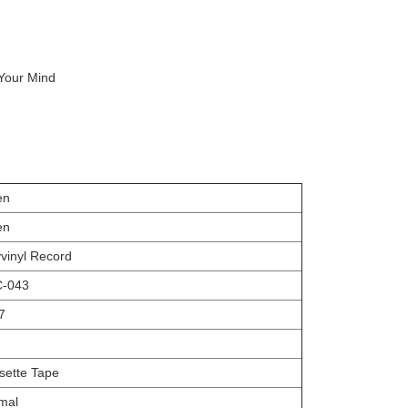
 Your Mind
en
en
yvinyl Record
-043
7
sette Tape
mal