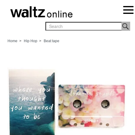
Home
>
Hip Hop
>
Beat tape