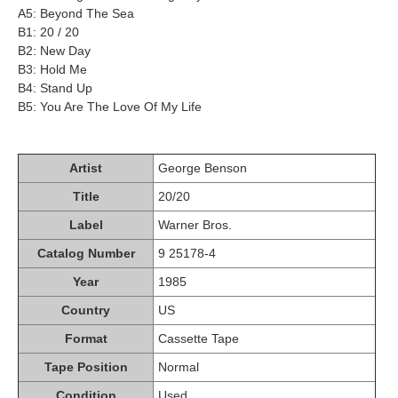
A5: Beyond The Sea
B1: 20 / 20
B2: New Day
B3: Hold Me
B4: Stand Up
B5: You Are The Love Of My Life
Artist
George Benson
Title
20/20
Label
Warner Bros.
Catalog Number
9 25178-4
Year
1985
Country
US
Format
Cassette Tape
Tape Position
Normal
Condition
Used