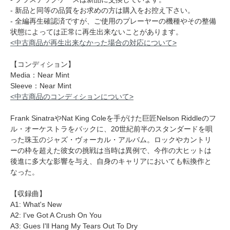
- 新品と同等の品質をお求めの方は購入をお控え下さい。
- 全編再生確認済ですが、ご使用のプレーヤーの機種やその整備
状態によっては正常に再生出来ないことがあります。
<中古商品が再生出来なかった場合の対応について>
【コンディション】
Media：Near Mint
Sleeve：Near Mint
<中古商品のコンディションについて>
Frank SinatraやNat King Coleを手がけた巨匠Nelson Riddleのフ
ル・オーケストラをバックに、20世紀前半のスタンダードを唄
った珠玉のジャズ・ヴォーカル・アルバム。ロックやカントリ
ーの枠を超えた彼女の挑戦は当時は異例で、今作の大ヒットは
後進に多大な影響を与え、自身のキャリアにおいても転換作と
なった。
【収録曲】
A1: What's New
A2: I've Got A Crush On You
A3: Gues I'll Hang My Tears Out To Dry