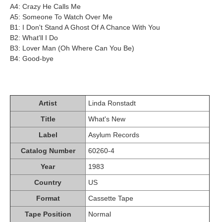
A4: Crazy He Calls Me
A5: Someone To Watch Over Me
B1: I Don't Stand A Ghost Of A Chance With You
B2: What'll I Do
B3: Lover Man (Oh Where Can You Be)
B4: Good-bye
Artist
Linda Ronstadt
Title
What's New
Label
Asylum Records
Catalog Number
60260-4
Year
1983
Country
US
Format
Cassette Tape
Tape Position
Normal