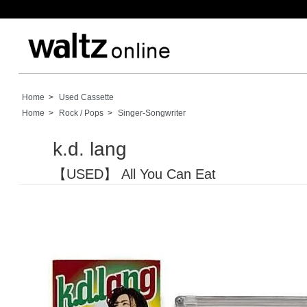
Home
>
Used Cassette
Home
>
Rock / Pops
>
Singer-Songwriter
k.d. lang
【USED】 All You Can Eat