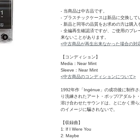
- 当商品は中古品です。
- プラスチックケースは新品に交換して
- 新品と同等の品質をお求めの方は購入
- 全編再生確認済ですが、ご使用のプ
来ないことがあります。
<中古商品が再生出来なかった場合の対
【コンディション】
Media：Near Mint
Sleeve：Near Mint
<中古商品のコンディションについて>
1992年作「Ingénue」の成功後に
り洗練されたアート・ポップ/アダルト
溶け合わせたサウンドは、とにかく滑ら
のイメージに騙されないで。
【収録曲】
1: If I Were You
2: Maybe