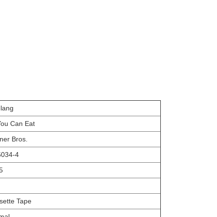
 lang
 You Can Eat
ner Bros.
6034-4
5
sette Tape
mal