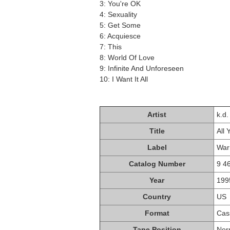
3: You're OK
4: Sexuality
5: Get Some
6: Acquiesce
7: This
8: World Of Love
9: Infinite And Unforeseen
10: I Want It All
Artist
k.d.
Title
All
Label
War
Catalog Number
9 4
Year
199
Country
US
Format
Cas
Tape Position
Nor