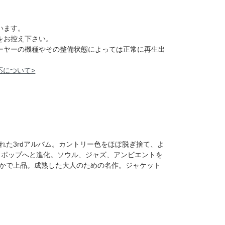
います。
をお控え下さい。
レーヤーの機種やその整備状態によっては正常に再生出
応について>
制作された3rdアルバム。カントリー色をほぼ脱ぎ捨て、よ
・ポップへと進化。ソウル、ジャズ、アンビエントを
かで上品。成熟した大人のための名作。ジャケット