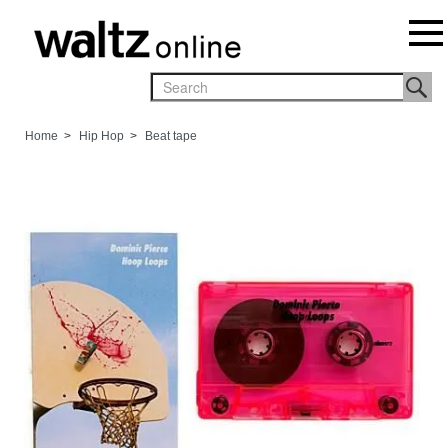
Home
>
Hip Hop
>
Beat tape