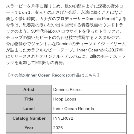
スラーピーを片手に握りしめ、親の心配をよそに深夜の野外コ
ートで1 on 1。友人とのふさげた会話。永遠に続くことはない
楽しく儚い時間。カナダのプロデューサーDominic Pierceによる
今作は、思春期の淡い思い出を回想する青春映画のウンドトラ
ックのよう。90年代R&Bのメロウサイドを使ったトラックと、
チョップの効いたビートの合わせ技で描写するノスタルジア。
今は物静かでジェントルなDominicのティーンエイジ・ドリーム
が詰まったカラフルなビートテープ。Inner Oceanから2017年
にリリースされたオリジナル・アルバムに、2曲のボーナストラ
ックを追加して9年振りの再発。
【その他のInner Ocean Recordsの作品はこちら】
Artist
Dominic Pierce
Title
Hoop Loops
Label
Inner Ocean Records
Catalog Number
INNER072
Year
2026